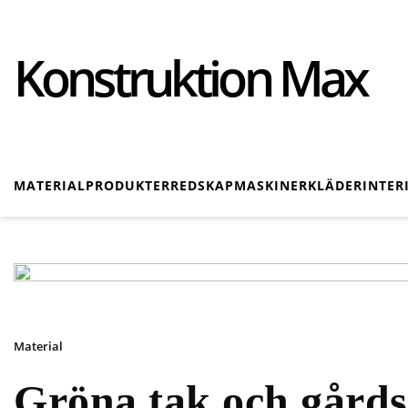
Konstruktion Max
MATERIAL
PRODUKTER
REDSKAP
MASKINER
KLÄDER
INTER
Material
Gröna tak och gård