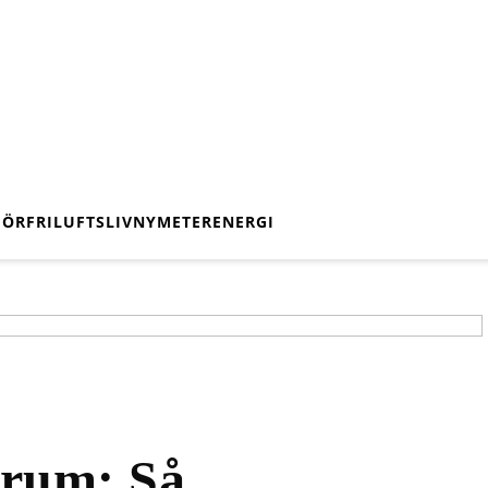
IÖR
FRILUFTSLIV
NY
METER
ENERGI
srum: Så