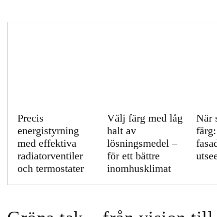
Precis
Välj färg med låg
När 
energistyrning
halt av
färg
med effektiva
lösningsmedel –
fasa
radiatorventiler
för ett bättre
utse
och termostater
inomhusklimat