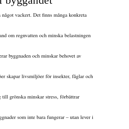
i byggandet
a något vackert. Det finns många konkreta
and om regnvatten och minska belastningen
lerar byggnaden och minskar behovet av
r skapar livsmiljöer för insekter, fåglar och
 till grönska minskar stress, förbättrar
ggnader som inte bara fungerar – utan lever i