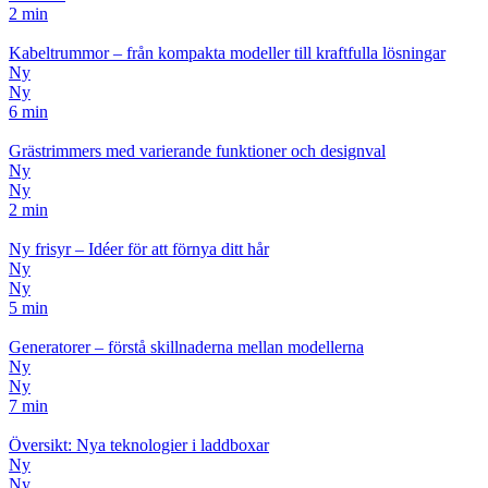
2 min
Kabeltrummor – från kompakta modeller till kraftfulla lösningar
Ny
Ny
6 min
Grästrimmers med varierande funktioner och designval
Ny
Ny
2 min
Ny frisyr – Idéer för att förnya ditt hår
Ny
Ny
5 min
Generatorer – förstå skillnaderna mellan modellerna
Ny
Ny
7 min
Översikt: Nya teknologier i laddboxar
Ny
Ny