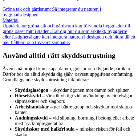
Gröna tak och gårdsrum: Så integrerar du naturen i
byggnadsdesignen
Material
Upptäck hur gröna tak och gårdsrum kan förvandla byggnader till
gröna oaser mitt i staden. Lär dig hur du som arkitekt, byggherre
eller fastighetsägare kan integrera naturen i designen och bidra till ett
mer hållbart och trivsamt samhälle.
Använd alltid rätt skyddsutrustning
Även små projekt kan skapa damm, gnistor och flygande partiklar.
Därför bör du alltid skydda dig själv, oavsett uppgiftens omfattning.
Grundläggande skyddsutrustning inkluderar:
Skyddsglasögon
– skyddar ögonen mot damm och splitter.
Hörselskydd
– särskilt viktigt vid användning av cirkelsågar,
slipmaskiner och slagborr.
Arbetshandskar
– ger bättre grepp och skyddar mot skarpa
kanter.
Andningsskydd
– vid slipning, borrning i betong eller arbete
med tryckimpregnerat trä.
Skyddsskor med halkfri sula
– minskar risken för fall och
skador.