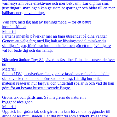
värmesystem både effektivare och mer bekvämt. Lär dig hur små
justeringar i styrningen kan ge stora besparingar och bidra till en mer
hållbar energianvändning.
Välj färg med låg halt av lösningsmedel – för ett bättre
inomhusklimat
Material
Färgens innehåll påverkar mer än bara utseendet på dina väggar.
Genom att välja färg med låg halt av lösningsmedel minskar du
skadliga ångor, förbättrar inomhusluften och gör ett miljövänligare
val för både dig och din familj.
När solen ändrar färg: Så påverkas fasadbeklädnadens utseende över
tid
Material
Solens UV-ljus påverkar alla typer av fasadmaterial och kan både
skapa vacker patina och oönskad blekning. Lär dig hur olika
material reagerar, hur färgval och underhåll spelar in och vad du kan
göra för att bevara husets utseende längre.
Gröna tak och gårdsrum: Så integrerar du naturen i
byggnadsdesignen
Material
Upptäck hur gröna tak och gårdsrum kan förvandla byggnader till
gröna oaser mitt i staden. Lär dig hur du som arkitekt, byggherre