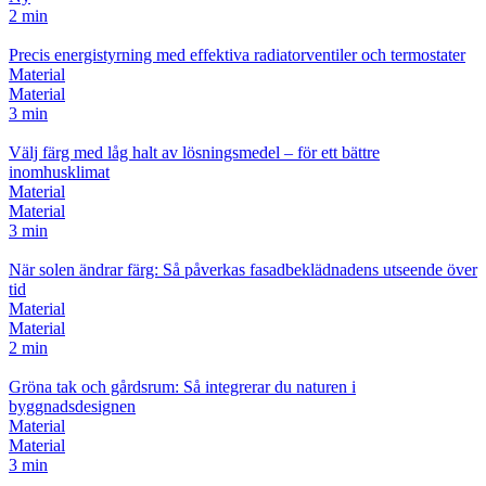
2 min
Precis energistyrning med effektiva radiatorventiler och termostater
Material
Material
3 min
Välj färg med låg halt av lösningsmedel – för ett bättre
inomhusklimat
Material
Material
3 min
När solen ändrar färg: Så påverkas fasadbeklädnadens utseende över
tid
Material
Material
2 min
Gröna tak och gårdsrum: Så integrerar du naturen i
byggnadsdesignen
Material
Material
3 min