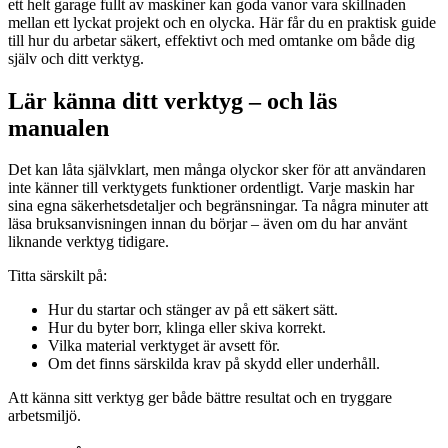
ett helt garage fullt av maskiner kan goda vanor vara skillnaden
mellan ett lyckat projekt och en olycka. Här får du en praktisk guide
till hur du arbetar säkert, effektivt och med omtanke om både dig
själv och ditt verktyg.
Lär känna ditt verktyg – och läs
manualen
Det kan låta självklart, men många olyckor sker för att användaren
inte känner till verktygets funktioner ordentligt. Varje maskin har
sina egna säkerhetsdetaljer och begränsningar. Ta några minuter att
läsa bruksanvisningen innan du börjar – även om du har använt
liknande verktyg tidigare.
Titta särskilt på:
Hur du startar och stänger av på ett säkert sätt.
Hur du byter borr, klinga eller skiva korrekt.
Vilka material verktyget är avsett för.
Om det finns särskilda krav på skydd eller underhåll.
Att känna sitt verktyg ger både bättre resultat och en tryggare
arbetsmiljö.