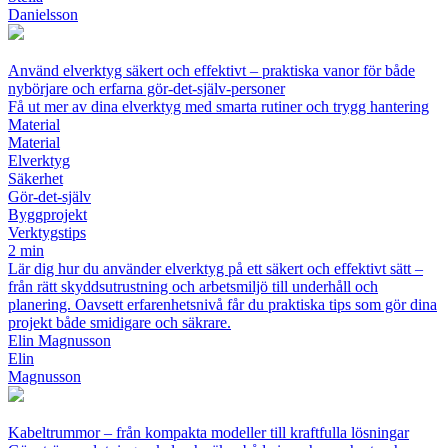
Danielsson
Använd elverktyg säkert och effektivt – praktiska vanor för både
nybörjare och erfarna gör‑det‑själv‑personer
Få ut mer av dina elverktyg med smarta rutiner och trygg hantering
Material
Material
Elverktyg
Säkerhet
Gör-det-själv
Byggprojekt
Verktygstips
2 min
Lär dig hur du använder elverktyg på ett säkert och effektivt sätt –
från rätt skyddsutrustning och arbetsmiljö till underhåll och
planering. Oavsett erfarenhetsnivå får du praktiska tips som gör dina
projekt både smidigare och säkrare.
Elin Magnusson
Elin
Magnusson
Kabeltrummor – från kompakta modeller till kraftfulla lösningar