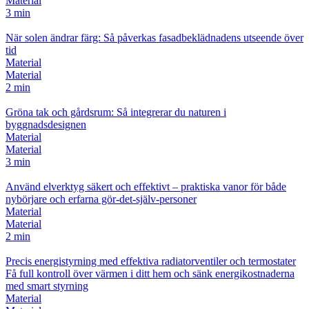
Material
3 min
När solen ändrar färg: Så påverkas fasadbeklädnadens utseende över
tid
Material
Material
2 min
Gröna tak och gårdsrum: Så integrerar du naturen i
byggnadsdesignen
Material
Material
3 min
Använd elverktyg säkert och effektivt – praktiska vanor för både
nybörjare och erfarna gör‑det‑själv‑personer
Material
Material
2 min
Precis energistyrning med effektiva radiatorventiler och termostater
Få full kontroll över värmen i ditt hem och sänk energikostnaderna
med smart styrning
Material