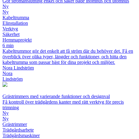
Gör strömanslutning enkel och säker både inomhus och utomhus
Ny
Ny
Kabeltrumma
Elinstallation
Verktyg
Säkerhet
Hemmaprojekt
6 min
Kabeltrummor gör det enkelt att få ström där du behöver det. Få en
överblick över olika typer, längder och funktioner, och hitta den
kabeltrumma som passar bäst för dina projekt och miljöer.
Nora Lindström
Nora
Lindström
Grästrimmers med varierande funktioner och designval
Få kontroll över trädgårdens kanter med rätt verktyg för precis
trimning
Ny
Ny
Grästrimmer
Trädgårdsarbete
Trädgårdsmaskiner