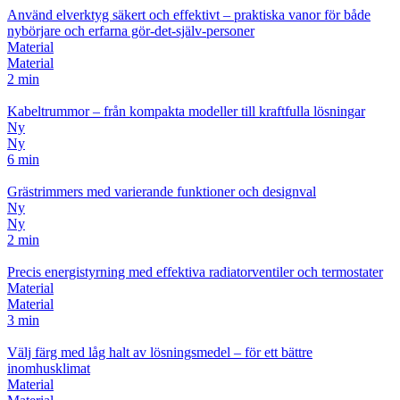
Använd elverktyg säkert och effektivt – praktiska vanor för både
nybörjare och erfarna gör‑det‑själv‑personer
Material
Material
2 min
Kabeltrummor – från kompakta modeller till kraftfulla lösningar
Ny
Ny
6 min
Grästrimmers med varierande funktioner och designval
Ny
Ny
2 min
Precis energistyrning med effektiva radiatorventiler och termostater
Material
Material
3 min
Välj färg med låg halt av lösningsmedel – för ett bättre
inomhusklimat
Material