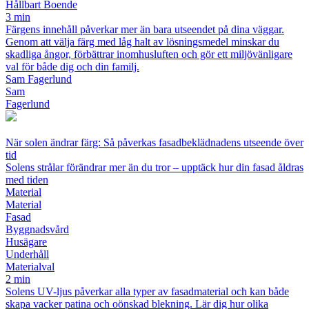
Hållbart Boende
3 min
Färgens innehåll påverkar mer än bara utseendet på dina väggar.
Genom att välja färg med låg halt av lösningsmedel minskar du
skadliga ångor, förbättrar inomhusluften och gör ett miljövänligare
val för både dig och din familj.
Sam Fagerlund
Sam
Fagerlund
När solen ändrar färg: Så påverkas fasadbeklädnadens utseende över
tid
Solens strålar förändrar mer än du tror – upptäck hur din fasad åldras
med tiden
Material
Material
Fasad
Byggnadsvård
Husägare
Underhåll
Materialval
2 min
Solens UV-ljus påverkar alla typer av fasadmaterial och kan både
skapa vacker patina och oönskad blekning. Lär dig hur olika