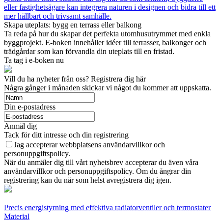
eller fastighetsägare kan integrera naturen i designen och bidra till ett
mer hållbart och trivsamt samhälle.
Skapa uteplats: bygg en terrass eller balkong
Ta reda på hur du skapar det perfekta utomhusutrymmet med enkla
byggprojekt. E-boken innehåller idéer till terrasser, balkonger och
trädgårdar som kan förvandla din uteplats till en fristad.
Ta tag i e-boken nu
Vill du ha nyheter från oss? Registrera dig här
Några gånger i månaden skickar vi något du kommer att uppskatta.
Din e-postadress
Anmäl dig
Tack för ditt intresse och din registrering
Jag accepterar webbplatsens användarvillkor och
personuppgiftspolicy.
När du anmäler dig till vårt nyhetsbrev accepterar du även våra
användarvillkor och personuppgiftspolicy. Om du ångrar din
registrering kan du när som helst avregistrera dig igen.
Precis energistyrning med effektiva radiatorventiler och termostater
Material