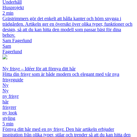
Underhåll
Husprojekt
2 min
Grästrimmers gör det enkelt att hålla kanter och hörn snygga i
trädgården. Artikeln ger en översikt över olika typer, funktioner och
design, så att du kan hitta den modell som passar bäst för dina
behov.
Sam Fagerlund
Sam
Fagerlund
Ny frisyr – Idéer för att förnya ditt hår
Hitta din frisyr som är både modern och elegant med vår nya
frisyrguide
Ny
Ny
ny frisyr
hår
frisyrer
ny look
styling
5 min
Förnya ditt hår med en ny frisyr. Den här artikeln erbjuder
inspiration från olika typer, stilar och trender så att du kan hitta den