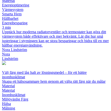
Material
Energioptimering
Värmesystem
Smarta Hem
Hållbarhet
Energibesparing
3 min
Upptäck hur moderna radiatorventiler och termostater kan göra ditt
värmesystem både effektivare och mer bekvämt. Lär dig hur små
justeringar i styrningen kan ge stora besparingar och bidra till en mer
hållbar energianvändning.
Nora Lindström
Nora
Lindström
Välj färg med låg halt av lösningsmedel – för ett bättre
inomhusklimat
Skapa ett hälsosammare hem genom att välja rätt färg när du målar
Material
Material
Inomhusklimat
Miljövänlig Färg
Hälsa
Målning