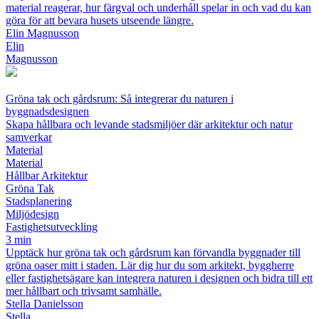
material reagerar, hur färgval och underhåll spelar in och vad du kan
göra för att bevara husets utseende längre.
Elin Magnusson
Elin
Magnusson
Gröna tak och gårdsrum: Så integrerar du naturen i
byggnadsdesignen
Skapa hållbara och levande stadsmiljöer där arkitektur och natur
samverkar
Material
Material
Hållbar Arkitektur
Gröna Tak
Stadsplanering
Miljödesign
Fastighetsutveckling
3 min
Upptäck hur gröna tak och gårdsrum kan förvandla byggnader till
gröna oaser mitt i staden. Lär dig hur du som arkitekt, byggherre
eller fastighetsägare kan integrera naturen i designen och bidra till ett
mer hållbart och trivsamt samhälle.
Stella Danielsson
Stella