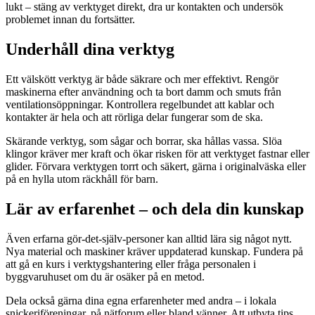
lukt – stäng av verktyget direkt, dra ur kontakten och undersök
problemet innan du fortsätter.
Underhåll dina verktyg
Ett välskött verktyg är både säkrare och mer effektivt. Rengör
maskinerna efter användning och ta bort damm och smuts från
ventilationsöppningar. Kontrollera regelbundet att kablar och
kontakter är hela och att rörliga delar fungerar som de ska.
Skärande verktyg, som sågar och borrar, ska hållas vassa. Slöa
klingor kräver mer kraft och ökar risken för att verktyget fastnar eller
glider. Förvara verktygen torrt och säkert, gärna i originalväska eller
på en hylla utom räckhåll för barn.
Lär av erfarenhet – och dela din kunskap
Även erfarna gör‑det‑själv‑personer kan alltid lära sig något nytt.
Nya material och maskiner kräver uppdaterad kunskap. Fundera på
att gå en kurs i verktygshantering eller fråga personalen i
byggvaruhuset om du är osäker på en metod.
Dela också gärna dina egna erfarenheter med andra – i lokala
snickeriföreningar, på nätforum eller bland vänner. Att utbyta tips