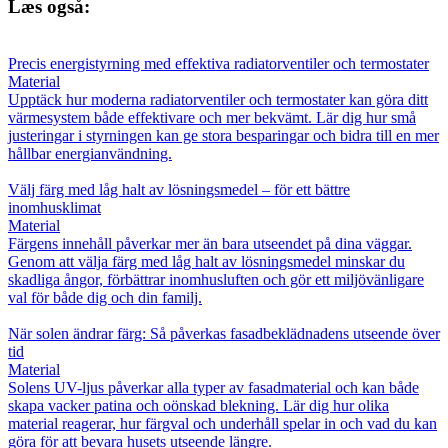
Læs også:
Precis energistyrning med effektiva radiatorventiler och termostater
Material
Upptäck hur moderna radiatorventiler och termostater kan göra ditt
värmesystem både effektivare och mer bekvämt. Lär dig hur små
justeringar i styrningen kan ge stora besparingar och bidra till en mer
hållbar energianvändning.
Välj färg med låg halt av lösningsmedel – för ett bättre
inomhusklimat
Material
Färgens innehåll påverkar mer än bara utseendet på dina väggar.
Genom att välja färg med låg halt av lösningsmedel minskar du
skadliga ångor, förbättrar inomhusluften och gör ett miljövänligare
val för både dig och din familj.
När solen ändrar färg: Så påverkas fasadbeklädnadens utseende över
tid
Material
Solens UV-ljus påverkar alla typer av fasadmaterial och kan både
skapa vacker patina och oönskad blekning. Lär dig hur olika
material reagerar, hur färgval och underhåll spelar in och vad du kan
göra för att bevara husets utseende längre.