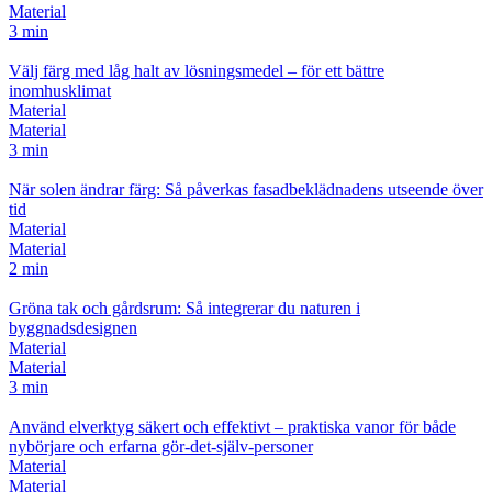
Material
3 min
Välj färg med låg halt av lösningsmedel – för ett bättre
inomhusklimat
Material
Material
3 min
När solen ändrar färg: Så påverkas fasadbeklädnadens utseende över
tid
Material
Material
2 min
Gröna tak och gårdsrum: Så integrerar du naturen i
byggnadsdesignen
Material
Material
3 min
Använd elverktyg säkert och effektivt – praktiska vanor för både
nybörjare och erfarna gör‑det‑själv‑personer
Material
Material