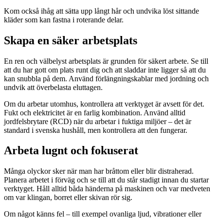
Kom också ihåg att sätta upp långt hår och undvika löst sittande
kläder som kan fastna i roterande delar.
Skapa en säker arbetsplats
En ren och välbelyst arbetsplats är grunden för säkert arbete. Se till
att du har gott om plats runt dig och att sladdar inte ligger så att du
kan snubbla på dem. Använd förlängningskablar med jordning och
undvik att överbelasta eluttagen.
Om du arbetar utomhus, kontrollera att verktyget är avsett för det.
Fukt och elektricitet är en farlig kombination. Använd alltid
jordfelsbrytare (RCD) när du arbetar i fuktiga miljöer – det är
standard i svenska hushåll, men kontrollera att den fungerar.
Arbeta lugnt och fokuserat
Många olyckor sker när man har bråttom eller blir distraherad.
Planera arbetet i förväg och se till att du står stadigt innan du startar
verktyget. Håll alltid båda händerna på maskinen och var medveten
om var klingan, borret eller skivan rör sig.
Om något känns fel – till exempel ovanliga ljud, vibrationer eller