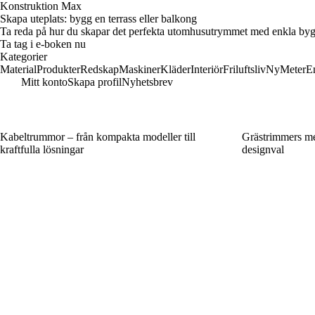
Konstruktion Max
Skapa uteplats: bygg en terrass eller balkong
Ta reda på hur du skapar det perfekta utomhusutrymmet med enkla byggpro
Ta tag i e-boken nu
Kategorier
Material
Produkter
Redskap
Maskiner
Kläder
Interiör
Friluftsliv
Ny
Meter
E
Mitt konto
Skapa profil
Nyhetsbrev
Kabeltrummor – från kompakta modeller till
Grästrimmers me
kraftfulla lösningar
designval