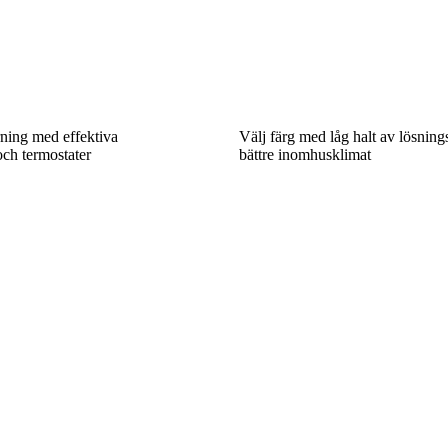
rning med effektiva
Välj färg med låg halt av lösning
och termostater
bättre inomhusklimat