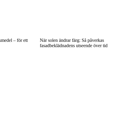
smedel – för ett
När solen ändrar färg: Så påverkas
fasadbeklädnadens utseende över tid