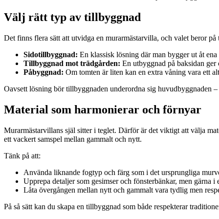
Välj rätt typ av tillbyggnad
Det finns flera sätt att utvidga en murarmästarvilla, och valet beror p
Sidotillbyggnad:
En klassisk lösning där man bygger ut åt ena 
Tillbyggnad mot trädgården:
En utbyggnad på baksidan ger oft
Påbyggnad:
Om tomten är liten kan en extra våning vara ett alte
Oavsett lösning bör tillbyggnaden underordna sig huvudbyggnaden – bå
Material som harmonierar och förnyar
Murarmästarvillans själ sitter i teglet. Därför är det viktigt att välja
ett vackert samspel mellan gammalt och nytt.
Tänk på att:
Använda liknande fogtyp och färg som i det ursprungliga murv
Upprepa detaljer som gesimser och fönsterbänkar, men gärna i 
Låta övergången mellan nytt och gammalt vara tydlig men respek
På så sätt kan du skapa en tillbyggnad som både respekterar traditionen