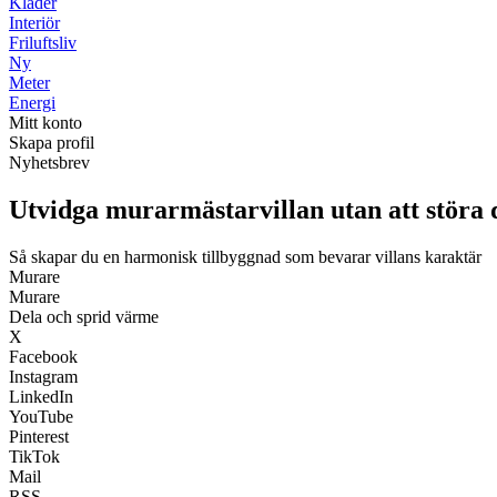
Kläder
Interiör
Friluftsliv
Ny
Meter
Energi
Mitt konto
Skapa profil
Nyhetsbrev
Utvidga murarmästarvillan utan att störa 
Så skapar du en harmonisk tillbyggnad som bevarar villans karaktär
Murare
Murare
Dela och sprid värme
X
Facebook
Instagram
LinkedIn
YouTube
Pinterest
TikTok
Mail
RSS