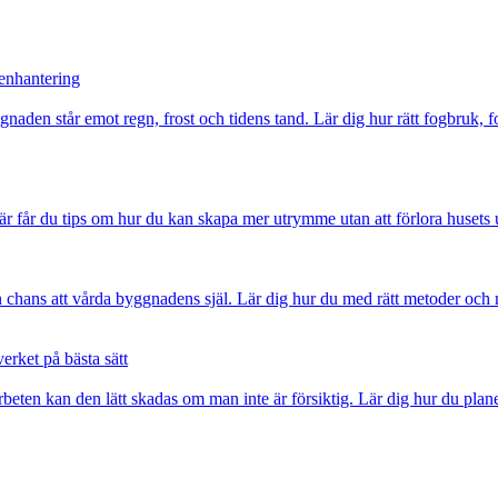
tenhantering
naden står emot regn, frost och tidens tand. Lär dig hur rätt fogbruk, 
är får du tips om hur du kan skapa mer utrymme utan att förlora husets 
 chans att vårda byggnadens själ. Lär dig hur du med rätt metoder och m
rket på bästa sätt
beten kan den lätt skadas om man inte är försiktig. Lär dig hur du pla