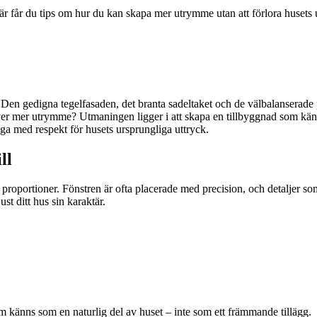
är får du tips om hur du kan skapa mer utrymme utan att förlora husets 
Den gedigna tegelfasaden, det branta sadeltaket och de välbalanserade 
er mer utrymme? Utmaningen ligger i att skapa en tillbyggnad som känns
ga med respekt för husets ursprungliga uttryck.
ll
oportioner. Fönstren är ofta placerade med precision, och detaljer som t
ust ditt hus sin karaktär.
m känns som en naturlig del av huset – inte som ett främmande tillägg.