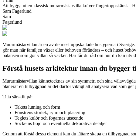
7 min
Att bygga ut en klassisk murarmästarvilla kräver fingertoppskänsla. H
Sam Fagerlund
Sam
Fagerlund
Murarmästarvillan är en av de mest uppskattade hustyperna i Sverige. 
gör man när familjen växer eller behoven förändras – och huset behöv
balansen som gör villan så vacker. Här får du råd om hur du kan utvid
Förstå husets arkitektur innan du bygger ti
Murarmästarvillan kännetecknas av sin symmetri och sina välavvägda pr
planerar en tillbyggnad är det därför viktigt att analysera vad som ger j
Titta särskilt på:
Takets lutning och form
Fönstrens storlek, rytm och placering
Teglets kulör och fogarnas utseende
Sockelns höjd och eventuella dekorativa detaljer
Genom att förstå dessa element kan du lättare skapa en tillbyggnad so