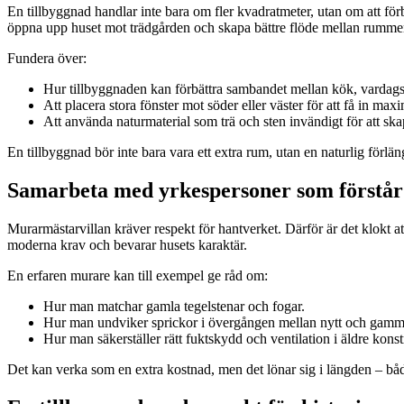
En tillbyggnad handlar inte bara om fler kvadratmeter, utan om att fö
öppna upp huset mot trädgården och skapa bättre flöde mellan rumme
Fundera över:
Hur tillbyggnaden kan förbättra sambandet mellan kök, vardags
Att placera stora fönster mot söder eller väster för att få in max
Att använda naturmaterial som trä och sten invändigt för att ska
En tillbyggnad bör inte bara vara ett extra rum, utan en naturlig förlän
Samarbeta med yrkespersoner som förstår 
Murarmästarvillan kräver respekt för hantverket. Därför är det klokt a
moderna krav och bevarar husets karaktär.
En erfaren murare kan till exempel ge råd om:
Hur man matchar gamla tegelstenar och fogar.
Hur man undviker sprickor i övergången mellan nytt och gamm
Hur man säkerställer rätt fuktskydd och ventilation i äldre konst
Det kan verka som en extra kostnad, men det lönar sig i längden – båd