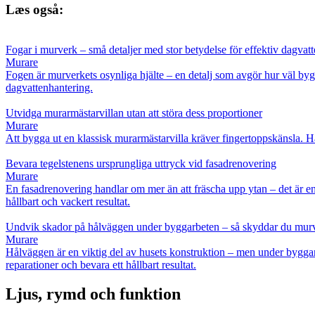
Læs også:
Fogar i murverk – små detaljer med stor betydelse för effektiv dagvat
Murare
Fogen är murverkets osynliga hjälte – en detalj som avgör hur väl bygg
dagvattenhantering.
Utvidga murarmästarvillan utan att störa dess proportioner
Murare
Att bygga ut en klassisk murarmästarvilla kräver fingertoppskänsla. H
Bevara tegelstenens ursprungliga uttryck vid fasadrenovering
Murare
En fasadrenovering handlar om mer än att fräscha upp ytan – det är en
hållbart och vackert resultat.
Undvik skador på hålväggen under byggarbeten – så skyddar du murve
Murare
Hålväggen är en viktig del av husets konstruktion – men under byggar
reparationer och bevara ett hållbart resultat.
Ljus, rymd och funktion