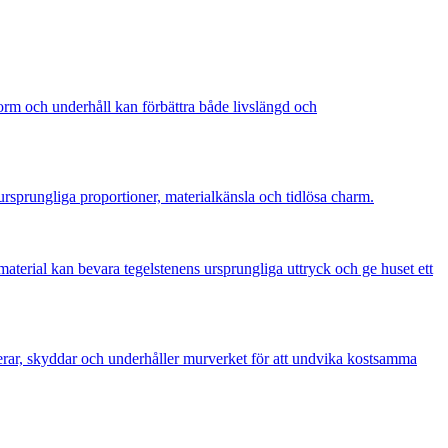
form och underhåll kan förbättra både livslängd och
ursprungliga proportioner, materialkänsla och tidlösa charm.
aterial kan bevara tegelstenens ursprungliga uttryck och ge huset ett
nerar, skyddar och underhåller murverket för att undvika kostsamma