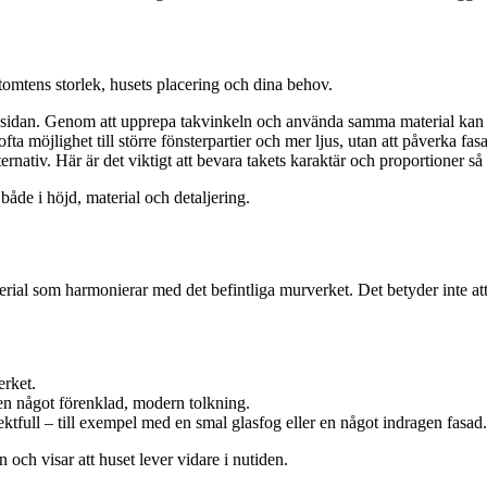
å tomtens storlek, husets placering och dina behov.
sidan. Genom att upprepa takvinkeln och använda samma material kan til
a möjlighet till större fönsterpartier och mer ljus, utan att påverka fa
rnativ. Här är det viktigt att bevara takets karaktär och proportioner så 
de i höjd, material och detaljering.
 material som harmonierar med det befintliga murverket. Det betyder inte 
erket.
en något förenklad, modern tolkning.
tfull – till exempel med en smal glasfog eller en något indragen fasad.
 och visar att huset lever vidare i nutiden.