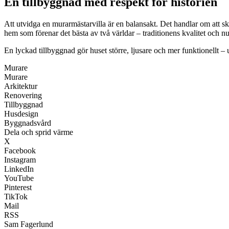
En tillbyggnad med respekt för historien
Att utvidga en murarmästarvilla är en balansakt. Det handlar om att sk
hem som förenar det bästa av två världar – traditionens kvalitet och n
En lyckad tillbyggnad gör huset större, ljusare och mer funktionellt –
Murare
Murare
Arkitektur
Renovering
Tillbyggnad
Husdesign
Byggnadsvård
Dela och sprid värme
X
Facebook
Instagram
LinkedIn
YouTube
Pinterest
TikTok
Mail
RSS
Sam Fagerlund