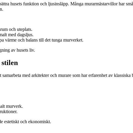
rbättra husets funktion och ljusinsläpp. Många murarmästarvillor har s
n.
rum och uteplats.
imalt med dagsljus.
pa värme och balans till det tunga murverket.
gning av husets liv.
stilen
tt samarbeta med arkitekter och murare som har erfarenhet av klassiska 
alt murverk.
ruktioner.
e estetiskt och ekonomiskt.