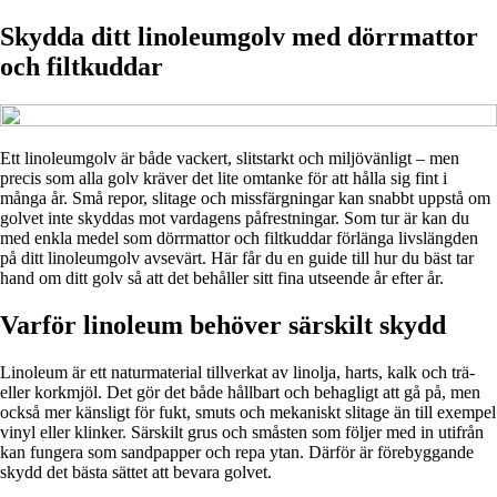
Skydda ditt linoleumgolv med dörrmattor
och filtkuddar
Ett linoleumgolv är både vackert, slitstarkt och miljövänligt – men
precis som alla golv kräver det lite omtanke för att hålla sig fint i
många år. Små repor, slitage och missfärgningar kan snabbt uppstå om
golvet inte skyddas mot vardagens påfrestningar. Som tur är kan du
med enkla medel som dörrmattor och filtkuddar förlänga livslängden
på ditt linoleumgolv avsevärt. Här får du en guide till hur du bäst tar
hand om ditt golv så att det behåller sitt fina utseende år efter år.
Varför linoleum behöver särskilt skydd
Linoleum är ett naturmaterial tillverkat av linolja, harts, kalk och trä-
eller korkmjöl. Det gör det både hållbart och behagligt att gå på, men
också mer känsligt för fukt, smuts och mekaniskt slitage än till exempel
vinyl eller klinker. Särskilt grus och småsten som följer med in utifrån
kan fungera som sandpapper och repa ytan. Därför är förebyggande
skydd det bästa sättet att bevara golvet.