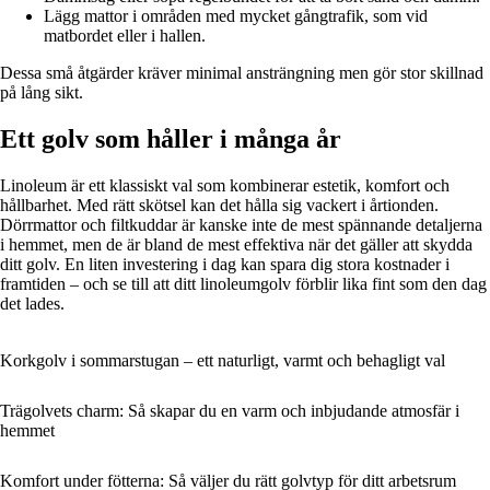
Lägg mattor i områden med mycket gångtrafik, som vid
matbordet eller i hallen.
Dessa små åtgärder kräver minimal ansträngning men gör stor skillnad
på lång sikt.
Ett golv som håller i många år
Linoleum är ett klassiskt val som kombinerar estetik, komfort och
hållbarhet. Med rätt skötsel kan det hålla sig vackert i årtionden.
Dörrmattor och filtkuddar är kanske inte de mest spännande detaljerna
i hemmet, men de är bland de mest effektiva när det gäller att skydda
ditt golv. En liten investering i dag kan spara dig stora kostnader i
framtiden – och se till att ditt linoleumgolv förblir lika fint som den dag
det lades.
Korkgolv i sommarstugan – ett naturligt, varmt och behagligt val
Trägolvets charm: Så skapar du en varm och inbjudande atmosfär i
hemmet
Komfort under fötterna: Så väljer du rätt golvtyp för ditt arbetsrum