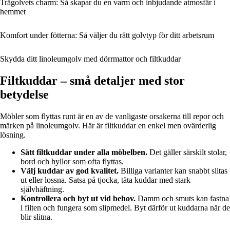
Trägolvets charm: Så skapar du en varm och inbjudande atmosfär i
hemmet
Komfort under fötterna: Så väljer du rätt golvtyp för ditt arbetsrum
Skydda ditt linoleumgolv med dörrmattor och filtkuddar
Filtkuddar – små detaljer med stor
betydelse
Möbler som flyttas runt är en av de vanligaste orsakerna till repor och
märken på linoleumgolv. Här är filtkuddar en enkel men ovärderlig
lösning.
Sätt filtkuddar under alla möbelben.
Det gäller särskilt stolar,
bord och hyllor som ofta flyttas.
Välj kuddar av god kvalitet.
Billiga varianter kan snabbt slitas
ut eller lossna. Satsa på tjocka, täta kuddar med stark
självhäftning.
Kontrollera och byt ut vid behov.
Damm och smuts kan fastna
i filten och fungera som slipmedel. Byt därför ut kuddarna när de
blir slitna.