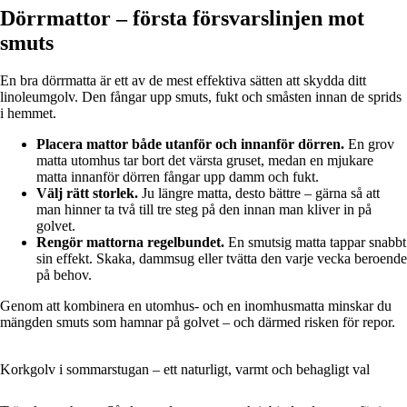
Dörrmattor – första försvarslinjen mot
smuts
En bra dörrmatta är ett av de mest effektiva sätten att skydda ditt
linoleumgolv. Den fångar upp smuts, fukt och småsten innan de sprids
i hemmet.
Placera mattor både utanför och innanför dörren.
En grov
matta utomhus tar bort det värsta gruset, medan en mjukare
matta innanför dörren fångar upp damm och fukt.
Välj rätt storlek.
Ju längre matta, desto bättre – gärna så att
man hinner ta två till tre steg på den innan man kliver in på
golvet.
Rengör mattorna regelbundet.
En smutsig matta tappar snabbt
sin effekt. Skaka, dammsug eller tvätta den varje vecka beroende
på behov.
Genom att kombinera en utomhus- och en inomhusmatta minskar du
mängden smuts som hamnar på golvet – och därmed risken för repor.
Korkgolv i sommarstugan – ett naturligt, varmt och behagligt val