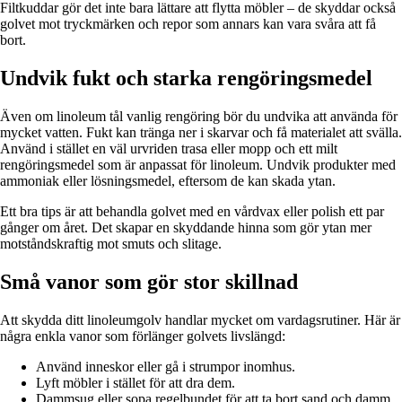
Filtkuddar gör det inte bara lättare att flytta möbler – de skyddar också
golvet mot tryckmärken och repor som annars kan vara svåra att få
bort.
Undvik fukt och starka rengöringsmedel
Även om linoleum tål vanlig rengöring bör du undvika att använda för
mycket vatten. Fukt kan tränga ner i skarvar och få materialet att svälla.
Använd i stället en väl urvriden trasa eller mopp och ett milt
rengöringsmedel som är anpassat för linoleum. Undvik produkter med
ammoniak eller lösningsmedel, eftersom de kan skada ytan.
Ett bra tips är att behandla golvet med en vårdvax eller polish ett par
gånger om året. Det skapar en skyddande hinna som gör ytan mer
motståndskraftig mot smuts och slitage.
Små vanor som gör stor skillnad
Att skydda ditt linoleumgolv handlar mycket om vardagsrutiner. Här är
några enkla vanor som förlänger golvets livslängd:
Använd inneskor eller gå i strumpor inomhus.
Lyft möbler i stället för att dra dem.
Dammsug eller sopa regelbundet för att ta bort sand och damm.