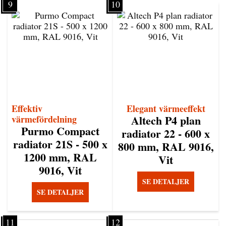
9
10
Effektiv
Elegant värmeeffekt
Altech P4 plan
värmefördelning
Purmo Compact
radiator 22 - 600 x
radiator 21S - 500 x
800 mm, RAL 9016,
1200 mm, RAL
Vit
9016, Vit
SE DETALJER
SE DETALJER
11
12