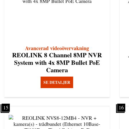
Avancerad videoövervakning
REOLINK 8 Channel 8MP NVR
System with 4x 8MP Bullet PoE
Camera
SE DETALJER
15
16