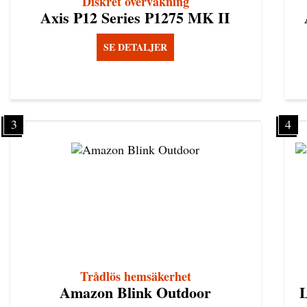
Diskret övervakning
Axis P12 Series P1275 MK II
SE DETALJER
3
4
Trådlös hemsäkerhet
Amazon Blink Outdoor