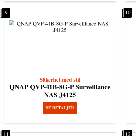
9
10
Säkerhet med stil
QNAP QVP-41B-8G-P Surveillance
NAS J4125
SE DETALJER
11
12