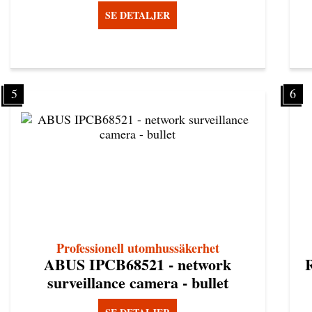
SE DETALJER
5
6
Professionell utomhussäkerhet
ABUS IPCB68521 - network
surveillance camera - bullet