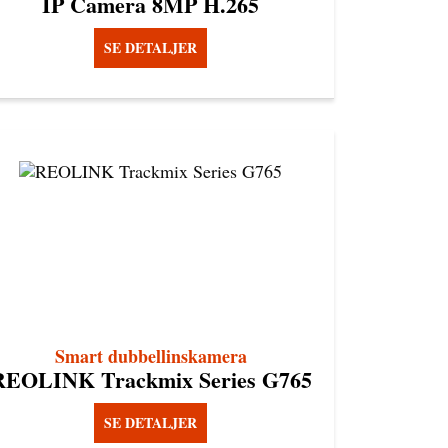
IP Camera 8MP H.265
SE DETALJER
Smart dubbellinskamera
REOLINK Trackmix Series G765
SE DETALJER