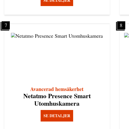
SE DETALJER
7
8
Avancerad hemsäkerhet
Netatmo Presence Smart
Utomhuskamera
SE DETALJER