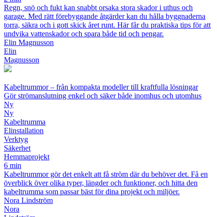
Regn, snö och fukt kan snabbt orsaka stora skador i uthus och
garage. Med rätt förebyggande åtgärder kan du hålla byggnaderna
torra, säkra och i gott skick året runt. Här får du praktiska tips för att
undvika vattenskador och spara både tid och pengar.
Elin Magnusson
Elin
Magnusson
Kabeltrummor – från kompakta modeller till kraftfulla lösningar
Gör strömanslutning enkel och säker både inomhus och utomhus
Ny
Ny
Kabeltrumma
Elinstallation
Verktyg
Säkerhet
Hemmaprojekt
6 min
Kabeltrummor gör det enkelt att få ström där du behöver det. Få en
överblick över olika typer, längder och funktioner, och hitta den
kabeltrumma som passar bäst för dina projekt och miljöer.
Nora Lindström
Nora