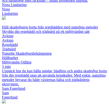
och samarbete med fackmän – innan problemen uppstår.
Nora Lindström
Nora
Lindström
Håll skadedjuren borta från regnbädden med naturliga metoder
Skydda din regnbädd och trädgård på ett miljövänligt sätt
Avlopp
Avlopp
Regnbädd
Trädgård
Naturlig Skadedjursbekämpning
Hållbarhet
Miljövänlig Odling
5 min
Upptäck hur du kan hålla sniglar, bladlöss och andra skadedjur borta
från din regnbädd utan att använda kemikalier. Med enkla, naturliga
metoder bevarar du både växternas hälsa och trädgårdens
ekosystem.
Sam Fagerlund
Sam
Fagerlund