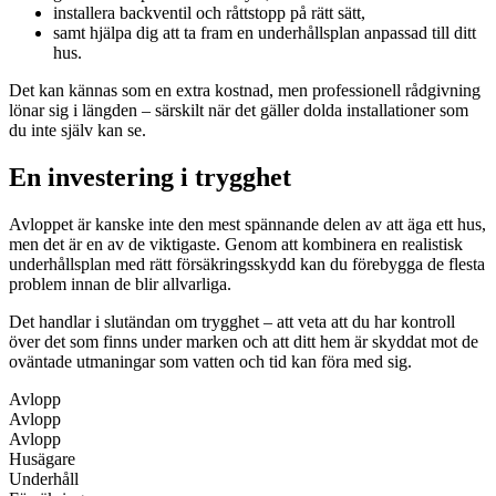
installera backventil och råttstopp på rätt sätt,
samt hjälpa dig att ta fram en underhållsplan anpassad till ditt
hus.
Det kan kännas som en extra kostnad, men professionell rådgivning
lönar sig i längden – särskilt när det gäller dolda installationer som
du inte själv kan se.
En investering i trygghet
Avloppet är kanske inte den mest spännande delen av att äga ett hus,
men det är en av de viktigaste. Genom att kombinera en realistisk
underhållsplan med rätt försäkringsskydd kan du förebygga de flesta
problem innan de blir allvarliga.
Det handlar i slutändan om trygghet – att veta att du har kontroll
över det som finns under marken och att ditt hem är skyddat mot de
oväntade utmaningar som vatten och tid kan föra med sig.
Avlopp
Avlopp
Avlopp
Husägare
Underhåll