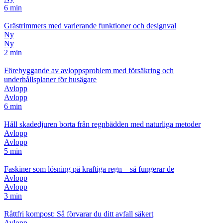
6 min
Grästrimmers med varierande funktioner och designval
Ny
Ny
2 min
Förebyggande av avloppsproblem med försäkring och
underhållsplaner för husägare
Avlopp
Avlopp
6 min
Håll skadedjuren borta från regnbädden med naturliga metoder
Avlopp
Avlopp
5 min
Faskiner som lösning på kraftiga regn – så fungerar de
Avlopp
Avlopp
3 min
Råttfri kompost: Så förvarar du ditt avfall säkert
Avlopp