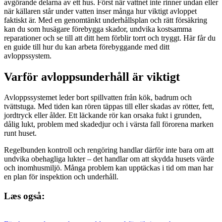
avgörande delarna av ett hus. Först när vattnet inte rinner undan eller
när källaren står under vatten inser många hur viktigt avloppet
faktiskt är. Med en genomtänkt underhållsplan och rätt försäkring
kan du som husägare förebygga skador, undvika kostsamma
reparationer och se till att ditt hem förblir torrt och tryggt. Här får du
en guide till hur du kan arbeta förebyggande med ditt
avloppssystem.
Varför avloppsunderhåll är viktigt
Avloppssystemet leder bort spillvatten från kök, badrum och
tvättstuga. Med tiden kan rören täppas till eller skadas av rötter, fett,
jordtryck eller ålder. Ett läckande rör kan orsaka fukt i grunden,
dålig lukt, problem med skadedjur och i värsta fall förorena marken
runt huset.
Regelbunden kontroll och rengöring handlar därför inte bara om att
undvika obehagliga lukter – det handlar om att skydda husets värde
och inomhusmiljö. Många problem kan upptäckas i tid om man har
en plan för inspektion och underhåll.
Læs også: