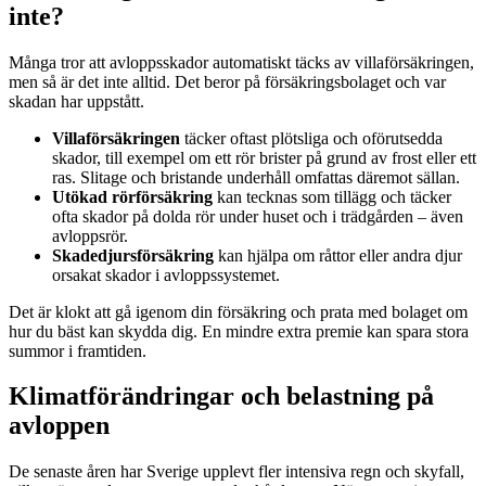
inte?
Många tror att avloppsskador automatiskt täcks av villaförsäkringen,
men så är det inte alltid. Det beror på försäkringsbolaget och var
skadan har uppstått.
Villaförsäkringen
täcker oftast plötsliga och oförutsedda
skador, till exempel om ett rör brister på grund av frost eller ett
ras. Slitage och bristande underhåll omfattas däremot sällan.
Utökad rörförsäkring
kan tecknas som tillägg och täcker
ofta skador på dolda rör under huset och i trädgården – även
avloppsrör.
Skadedjursförsäkring
kan hjälpa om råttor eller andra djur
orsakat skador i avloppssystemet.
Det är klokt att gå igenom din försäkring och prata med bolaget om
hur du bäst kan skydda dig. En mindre extra premie kan spara stora
summor i framtiden.
Klimatförändringar och belastning på
avloppen
De senaste åren har Sverige upplevt fler intensiva regn och skyfall,