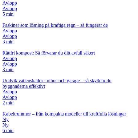
Avlopp
Avlopp
5 min
Faskiner som lösning på kraftiga regn – så fungerar de
Avlopp
Avlopp
3 min
Råttfri kompost: Så förvarar du ditt avfall säkert
Avlopp
Avlopp
3 min
Undvik vattenskador i uthus och garage – så skyddar du
byggnaderna effektivt
Avlopp
Avlopp
2 min
Kabeltrummor – från kompakta modeller till kraftfulla lösningar
Ny
Ny
6 min