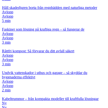
Håll skadedjuren borta från regnbädden med naturliga metoder
Avlopp
Avlopp
5 min
Faskiner som lösning på kraftiga regn – så fungerar de
Avlopp
Avlopp
3 min
Råttfri kompost: Så förvarar du ditt avfall säkert
Avlopp
Avlopp
3 min
Undvik vattenskador i uthus och garage – så skyddar du
byggnaderna effektivt
Avlopp
Avlopp
2 min
Kabeltrummor – från kompakta modeller till kraftfulla lösningar
Ny
Ny