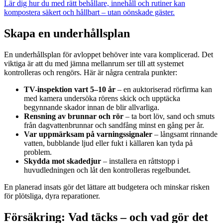
Lär dig hur du med rätt behållare, innehåll och rutiner kan
kompostera säkert och hållbart – utan oönskade gäster.
Skapa en underhållsplan
En underhållsplan för avloppet behöver inte vara komplicerad. Det
viktiga är att du med jämna mellanrum ser till att systemet
kontrolleras och rengörs. Här är några centrala punkter:
TV-inspektion vart 5–10 år
– en auktoriserad rörfirma kan
med kamera undersöka rörens skick och upptäcka
begynnande skador innan de blir allvarliga.
Rensning av brunnar och rör
– ta bort löv, sand och smuts
från dagvattenbrunnar och sandfång minst en gång per år.
Var uppmärksam på varningssignaler
– långsamt rinnande
vatten, bubblande ljud eller fukt i källaren kan tyda på
problem.
Skydda mot skadedjur
– installera en råttstopp i
huvudledningen och låt den kontrolleras regelbundet.
En planerad insats gör det lättare att budgetera och minskar risken
för plötsliga, dyra reparationer.
Försäkring: Vad täcks – och vad gör det