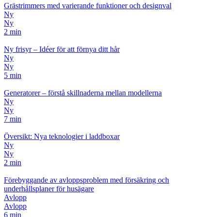
Grästrimmers med varierande funktioner och designval
Ny
Ny
2 min
Ny frisyr – Idéer för att förnya ditt hår
Ny
Ny
5 min
Generatorer – förstå skillnaderna mellan modellerna
Ny
Ny
7 min
Översikt: Nya teknologier i laddboxar
Ny
Ny
2 min
Förebyggande av avloppsproblem med försäkring och
underhållsplaner för husägare
Avlopp
Avlopp
6 min