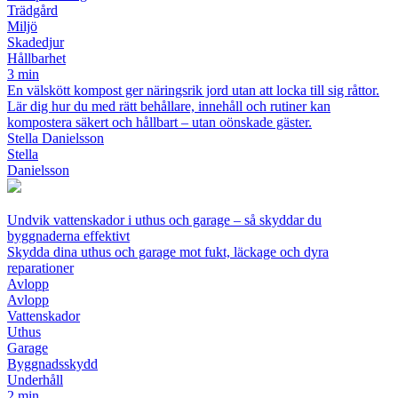
Trädgård
Miljö
Skadedjur
Hållbarhet
3 min
En välskött kompost ger näringsrik jord utan att locka till sig råttor.
Lär dig hur du med rätt behållare, innehåll och rutiner kan
kompostera säkert och hållbart – utan oönskade gäster.
Stella Danielsson
Stella
Danielsson
Undvik vattenskador i uthus och garage – så skyddar du
byggnaderna effektivt
Skydda dina uthus och garage mot fukt, läckage och dyra
reparationer
Avlopp
Avlopp
Vattenskador
Uthus
Garage
Byggnadsskydd
Underhåll
2 min