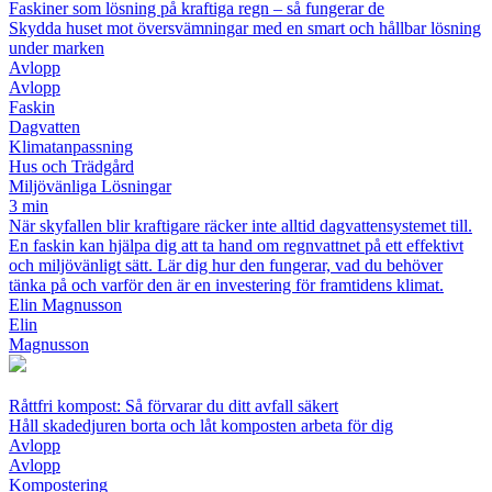
Faskiner som lösning på kraftiga regn – så fungerar de
Skydda huset mot översvämningar med en smart och hållbar lösning
under marken
Avlopp
Avlopp
Faskin
Dagvatten
Klimatanpassning
Hus och Trädgård
Miljövänliga Lösningar
3 min
När skyfallen blir kraftigare räcker inte alltid dagvattensystemet till.
En faskin kan hjälpa dig att ta hand om regnvattnet på ett effektivt
och miljövänligt sätt. Lär dig hur den fungerar, vad du behöver
tänka på och varför den är en investering för framtidens klimat.
Elin Magnusson
Elin
Magnusson
Råttfri kompost: Så förvarar du ditt avfall säkert
Håll skadedjuren borta och låt komposten arbeta för dig
Avlopp
Avlopp
Kompostering