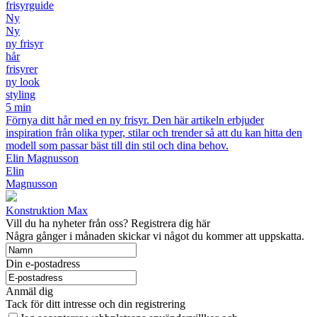
frisyrguide
Ny
Ny
ny frisyr
hår
frisyrer
ny look
styling
5 min
Förnya ditt hår med en ny frisyr. Den här artikeln erbjuder
inspiration från olika typer, stilar och trender så att du kan hitta den
modell som passar bäst till din stil och dina behov.
Elin Magnusson
Elin
Magnusson
Konstruktion Max
Vill du ha nyheter från oss? Registrera dig här
Några gånger i månaden skickar vi något du kommer att uppskatta.
Din e-postadress
Anmäl dig
Tack för ditt intresse och din registrering