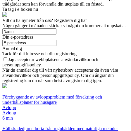
trädgårdar som kan förvandla din uteplats till en fristad.
Ta tag i e-boken nu
Vill du ha nyheter från oss? Registrera dig här
Några gånger i månaden skickar vi något du kommer att uppskatta.
Din e-postadress
Anmäl dig
Tack för ditt intresse och din registrering
Jag accepterar webbplatsens användarvillkor och
personuppgiftspolicy.
När du anmäler dig till vårt nyhetsbrev accepterar du även våra
användarvillkor och personuppgiftspolicy. Om du ångrar din
registrering kan du när som helst avregistrera dig igen.
Förebyggande av avloppsproblem med försäkring och
underhållsplaner för husägare
Avlopp
Avlopp
6 min
Håll skadedjuren borta från regnbädden med naturliga metoder