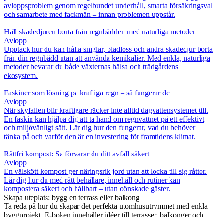
avloppsproblem genom regelbundet underhåll, smarta försäkringsval
och samarbete med fackmän – innan problemen uppstår.
Håll skadedjuren borta från regnbädden med naturliga metoder
Avlopp
Upptäck hur du kan hålla sniglar, bladlöss och andra skadedjur borta
från din regnbädd utan att använda kemikalier. Med enkla, naturliga
metoder bevarar du både växternas hälsa och trädgårdens
ekosystem.
Faskiner som lösning på kraftiga regn – så fungerar de
Avlopp
När skyfallen blir kraftigare räcker inte alltid dagvattensystemet till.
En faskin kan hjälpa dig att ta hand om regnvattnet på ett effektivt
och miljövänligt sätt. Lär dig hur den fungerar, vad du behöver
tänka på och varför den är en investering för framtidens klimat.
Råttfri kompost: Så förvarar du ditt avfall säkert
Avlopp
En välskött kompost ger näringsrik jord utan att locka till sig råttor.
Lär dig hur du med rätt behållare, innehåll och rutiner kan
kompostera säkert och hållbart – utan oönskade gäster.
Skapa uteplats: bygg en terrass eller balkong
Ta reda på hur du skapar det perfekta utomhusutrymmet med enkla
byggprojekt. E-boken innehåller idéer till terrasser, balkonger och