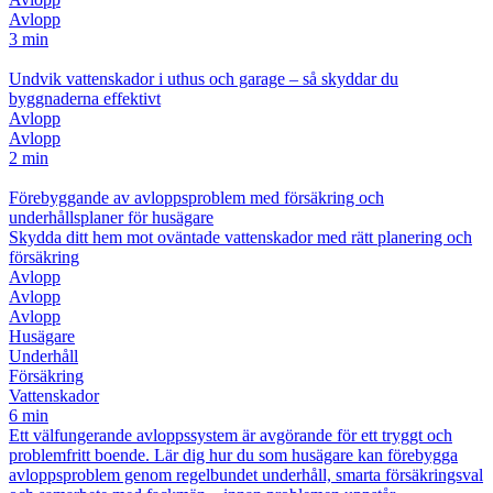
Avlopp
3 min
Undvik vattenskador i uthus och garage – så skyddar du
byggnaderna effektivt
Avlopp
Avlopp
2 min
Förebyggande av avloppsproblem med försäkring och
underhållsplaner för husägare
Skydda ditt hem mot oväntade vattenskador med rätt planering och
försäkring
Avlopp
Avlopp
Avlopp
Husägare
Underhåll
Försäkring
Vattenskador
6 min
Ett välfungerande avloppssystem är avgörande för ett tryggt och
problemfritt boende. Lär dig hur du som husägare kan förebygga
avloppsproblem genom regelbundet underhåll, smarta försäkringsval