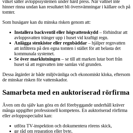
vilket sätter avloppssystemen under hård press. När vattnet inte
hinner rinna undan kan resultatet bli översvämningar i källare och på
tomter.
Som husägare kan du minska risken genom att:
Installera backventil eller högvattenskydd
– förhindrar att
avloppsvatten tränger upp i huset vid kraftigt regn.
Anlägga stenkistor eller regnbäddar
– hjälper regnvatten
att infiltrera på den egna tomten i stället för att belasta det
kommunala systemet.
Se över marklutningen
– se till att marken lutar bort från
huset så att regnvatten inte samlas vid grunden.
Dessa åtgärder är både miljövänliga och ekonomiskt kloka, eftersom
de minskar risken för vattenskador.
Samarbeta med en auktoriserad rörfirma
Även om du själv kan göra en del förebyggande underhåll kräver
många uppgifter professionell kompetens. En auktoriserad rörfirma
eller avloppsspecialist kan:
utföra TV-inspektion och dokumentera rörens skick,
ge råd om reparation eller byte,