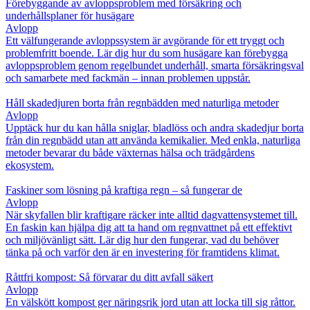
Förebyggande av avloppsproblem med försäkring och
underhållsplaner för husägare
Avlopp
Ett välfungerande avloppssystem är avgörande för ett tryggt och
problemfritt boende. Lär dig hur du som husägare kan förebygga
avloppsproblem genom regelbundet underhåll, smarta försäkringsval
och samarbete med fackmän – innan problemen uppstår.
Håll skadedjuren borta från regnbädden med naturliga metoder
Avlopp
Upptäck hur du kan hålla sniglar, bladlöss och andra skadedjur borta
från din regnbädd utan att använda kemikalier. Med enkla, naturliga
metoder bevarar du både växternas hälsa och trädgårdens
ekosystem.
Faskiner som lösning på kraftiga regn – så fungerar de
Avlopp
När skyfallen blir kraftigare räcker inte alltid dagvattensystemet till.
En faskin kan hjälpa dig att ta hand om regnvattnet på ett effektivt
och miljövänligt sätt. Lär dig hur den fungerar, vad du behöver
tänka på och varför den är en investering för framtidens klimat.
Råttfri kompost: Så förvarar du ditt avfall säkert
Avlopp
En välskött kompost ger näringsrik jord utan att locka till sig råttor.