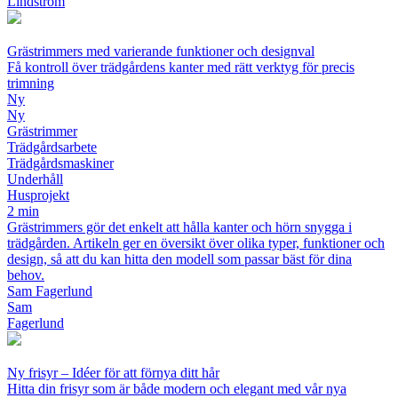
Lindström
Grästrimmers med varierande funktioner och designval
Få kontroll över trädgårdens kanter med rätt verktyg för precis
trimning
Ny
Ny
Grästrimmer
Trädgårdsarbete
Trädgårdsmaskiner
Underhåll
Husprojekt
2 min
Grästrimmers gör det enkelt att hålla kanter och hörn snygga i
trädgården. Artikeln ger en översikt över olika typer, funktioner och
design, så att du kan hitta den modell som passar bäst för dina
behov.
Sam Fagerlund
Sam
Fagerlund
Ny frisyr – Idéer för att förnya ditt hår
Hitta din frisyr som är både modern och elegant med vår nya